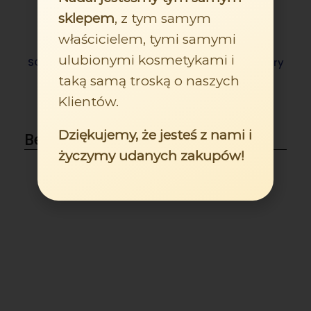
sklepem
, z tym samym
właścicielem, tymi samymi
ulubionymi kosmetykami i
SOTHYS Vitality mleczko oczyszczające dla cery
normalnej i mieszanej
taką samą troską o naszych
120,00
zł
Klientów.
DODAJ DO KOSZYKA
Dziękujemy, że jesteś z nami i
Bestsellery
życzymy udanych zakupów!