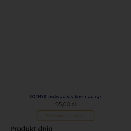
ej
SOTHYS Jedwabisty krem do rąk
PO
95,00
zł
DOWIEDZ SIĘ WIĘCEJ
Produkt dnia