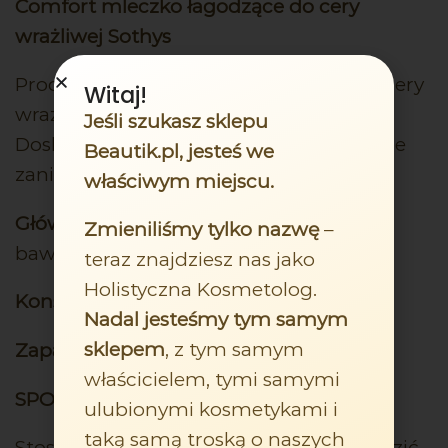
Comfort mleczko łagodzące do cery
wrażliwej Sothys
Produkty przeznaczone do łagodzenia cery
Witaj!
wrażliwej, skłonnej do podrażnień.
Jeśli szukasz sklepu
Doskonale usuwają makijaż oraz wszelkie
Beautik.pl, jesteś we
zanieczyszczenia.
właściwym miejscu.
Główny składnik aktywny
: ekstrakt z
Zmieniliśmy tylko nazwę
–
bawełny.
teraz znajdziesz nas jako
Holistyczna Kosmetolog.
Konsystencja:
aksamitna, lekka emulsja
Nadal jesteśmy tym samym
sklepem
, z tym samym
Zapach :
kwiatowy, pudrowy, piżmowy
właścicielem, tymi samymi
SPOSÓB UŻYCIA:
ulubionymi kosmetykami i
taką samą troską o naszych
Stosować rano i wieczorem. Rozprowadzić