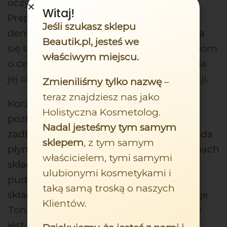
oczyszczające oraz odświeżające skórę.
Witaj!
Preparat sprawdza się świetnie podczas
Jeśli szukasz sklepu
demakijażu, nie powodując przesuszania
Beautik.pl, jesteś we
się skóry. Produkt jest dedykowany osobom
właściwym miejscu.
o cerze naczynkowej, w celu zapewniania
jej odpowiedniej ochrony oraz pielęgnacji.
Zmieniliśmy tylko nazwę
–
teraz znajdziesz nas jako
Korzystając z proponowanego tonika
Holistyczna Kosmetolog.
pozbędziesz się zanieczyszczeń oraz
Nadal jesteśmy tym samym
zadbasz o kondycję skóry. Produkt posiada
sklepem
, z tym samym
płynną konsystencję oraz przyjemny zapach
właścicielem, tymi samymi
składający się z nut kwiatowych,
ulubionymi kosmetykami i
pudrowych oraz drzewnych. Głównym
taką samą troską o naszych
składnikiem aktywnym, na którym bazuje
Klientów.
Tonik do cery naczyniowej Sothys Clarity
jest ekstrat z leszczyny.