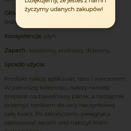
Dziękujemy, że jesteś z nami i
życzymy udanych zakupów!
Główny składnik aktywny:
ekstrakt z
leszczyny.
Konsystencja:
płyn.
Zapach :
kwiatowy, pudrowy, drzewny.
Sposób użycia:
Produkt należy aplikować rano i wieczorem.
W pierwszej kolejności, należy nanieść
preparat na bawełniany płatek, a następnie
przemyć tonikiem do cery naczynkowej
całą twarz. Po zakończeniu pielęgnacji
zastosować serum oraz nałożyć krem