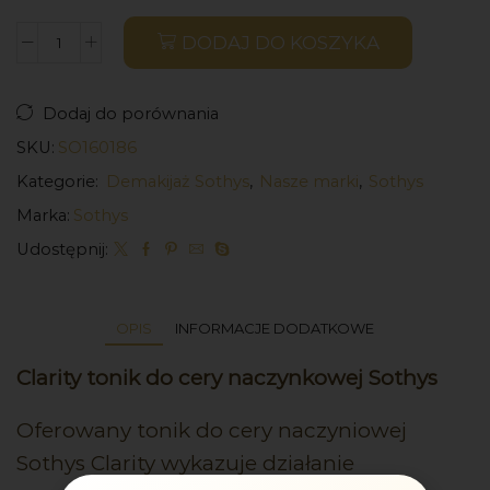
DODAJ DO KOSZYKA
Dodaj do porównania
SKU:
SO160186
Kategorie:
Demakijaż Sothys
,
Nasze marki
,
Sothys
Marka:
Sothys
Udostępnij:
OPIS
INFORMACJE DODATKOWE
Clarity tonik do cery naczynkowej Sothys
Oferowany tonik do cery naczyniowej
Sothys Clarity wykazuje działanie