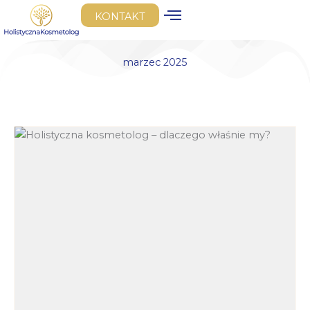
Przejdź
KONTAKT
do
treści
marzec 2025