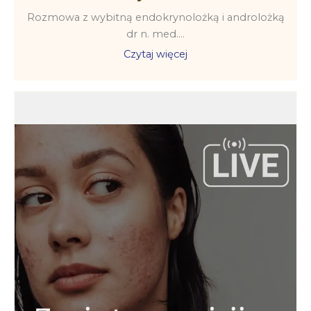
Rozmowa z wybitną endokrynolożką i androlożką
dr n. med....
Czytaj więcej