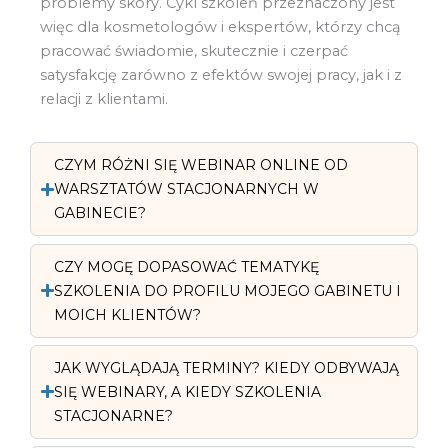
problemy skóry. Cykl szkoleń przeznaczony jest
więc dla kosmetologów i ekspertów, którzy chcą
pracować świadomie, skutecznie i czerpać
satysfakcję zarówno z efektów swojej pracy, jak i z
relacji z klientami.
CZYM RÓŻNI SIĘ WEBINAR ONLINE OD
WARSZTATÓW STACJONARNYCH W
GABINECIE?
CZY MOGĘ DOPASOWAĆ TEMATYKĘ
SZKOLENIA DO PROFILU MOJEGO GABINETU I
MOICH KLIENTÓW?
JAK WYGLĄDAJĄ TERMINY? KIEDY ODBYWAJĄ
SIĘ WEBINARY, A KIEDY SZKOLENIA
STACJONARNE?