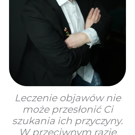
Leczenie objawów nie
może przesłonić Ci
szukania ich przyczyny.
W przeciwnym razie