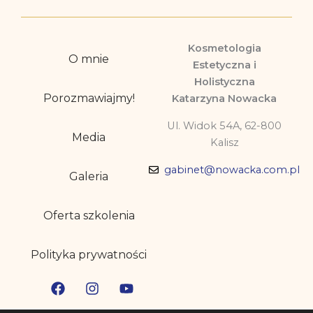
Kosmetologia
O mnie
Estetyczna i
Holistyczna
Porozmawiajmy!
Katarzyna Nowacka
Ul. Widok 54A, 62-800
Media
Kalisz
gabinet@nowacka.com.pl
Galeria
Oferta szkolenia
Polityka prywatności
F
I
L
Y
a
n
i
o
c
s
n
u